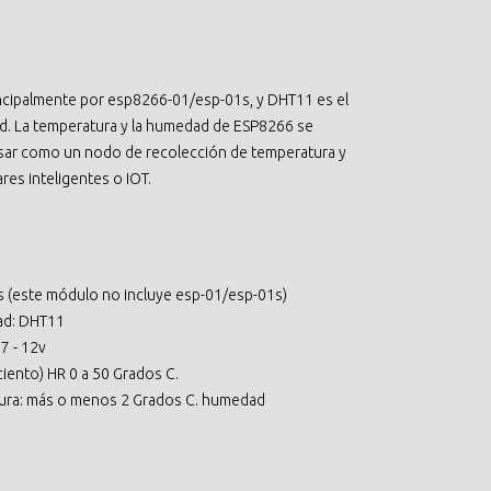
ncipalmente por esp8266-01/esp-01s, y DHT11 es el
. La temperatura y la humedad de ESP8266 se
usar como un nodo de recolección de temperatura y
es inteligentes o IOT.
1s (este módulo no incluye esp-01/esp-01s)
ad: DHT11
7 - 12v
ciento) HR 0 a 50 Grados C.
atura: más o menos 2 Grados C. humedad