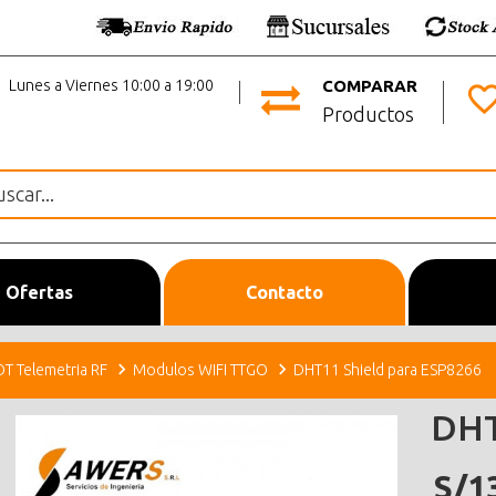
Lunes a Viernes 10:00 a 19:00
COMPARAR
Productos
Ofertas
Contacto
OT Telemetria RF
Modulos WIFI TTGO
DHT11 Shield para ESP8266
DHT
S/1