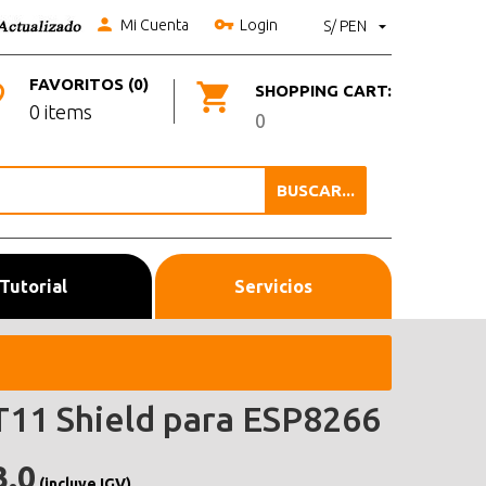
Mi Cuenta
Login
S/ PEN
FAVORITOS (0)
SHOPPING CART:
0 items
0
BUSCAR...
Tutorial
Servicios
11 Shield para ESP8266
3.0
(incluye IGV)