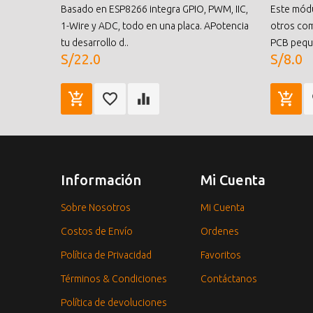
Basado en ESP8266 integra GPIO, PWM, IIC,
Este módu
1-Wire y ADC, todo en una placa. APotencia
otros co
tu desarrollo d..
PCB peque
S/22.0
S/8.0
Información
Mi Cuenta
Sobre Nosotros
Mi Cuenta
Costos de Envío
Ordenes
Política de Privacidad
Favoritos
Términos & Condiciones
Contáctanos
Política de devoluciones