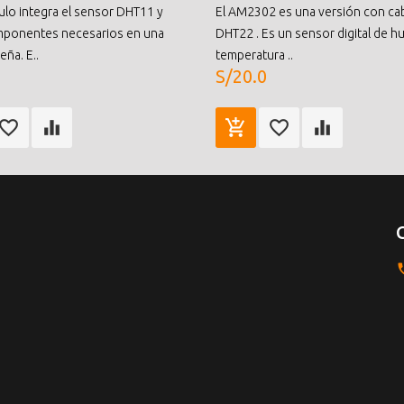
lo integra el sensor DHT11 y
El AM2302 es una versión con cab
mponentes necesarios en una
DHT22 . Es un sensor digital de 
ña. E..
temperatura ..
S/20.0