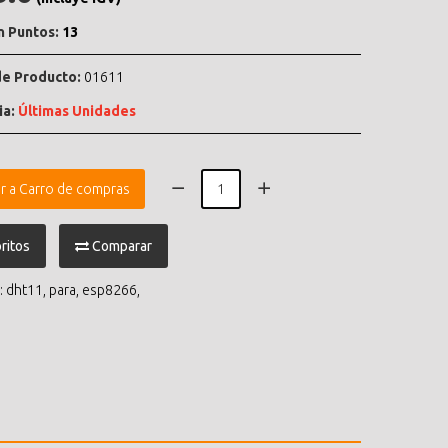
n Puntos:
13
e Producto:
01611
ia:
Últimas Unidades
r a Carro de compras
ritos
Comparar
:
dht11
,
para
,
esp8266
,