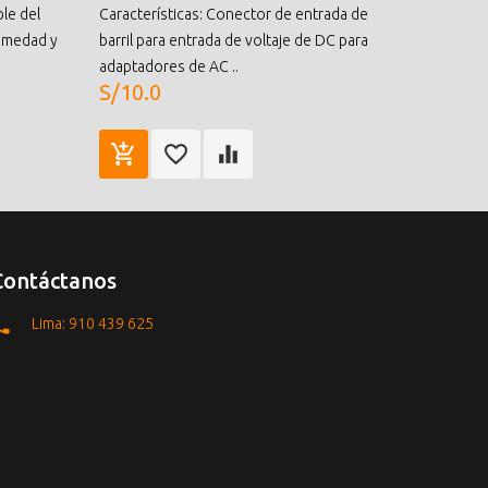
le del
Características: Conector de entrada de
humedad y
barril para entrada de voltaje de DC para
adaptadores de AC ..
S/10.0
Contáctanos
Lima: 910 439 625