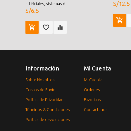
S/12.5
artificiales, sistemas d..
S/6.5
Información
Mi Cuenta
Sobre Nosotros
Mi Cuenta
Costos de Envío
Ordenes
Política de Privacidad
Favoritos
Términos & Condiciones
Contáctanos
Política de devoluciones