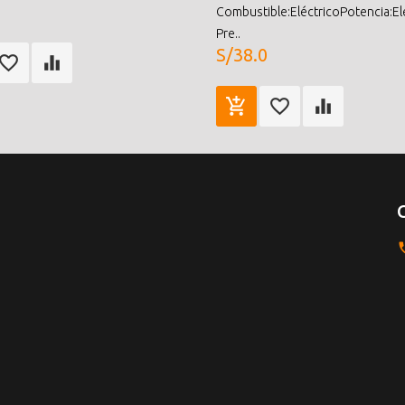
Combustible:EléctricoPotencia:El
Pre..
S/38.0