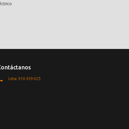
éctrico
Contáctanos
Lima: 910 439 625