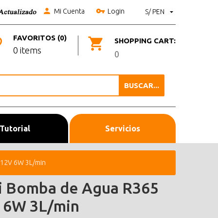
Mi Cuenta
Login
S/ PEN
FAVORITOS (0)
SHOPPING CART:
0 items
0
BUSCAR...
Tutorial
Servicios
 12V 6W 3L/min
i Bomba de Agua R365
 6W 3L/min