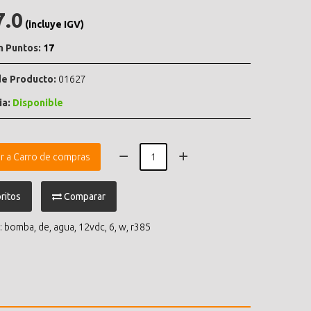
7.0
(incluye IGV)
n Puntos:
17
e Producto:
01627
ia:
Disponible
r a Carro de compras
ritos
Comparar
:
bomba
,
de
,
agua
,
12vdc
,
6
,
w
,
r385