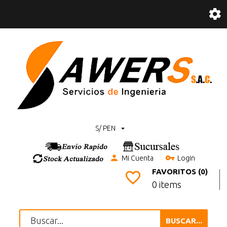
S/ PEN
Mi Cuenta
Login
FAVORITOS (0)
0 items
BUSCAR...