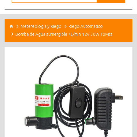
Metereologia y Riego
Riego Automatico
Bomba de Agua sumergible 7L/min 12V 30W 10Mts