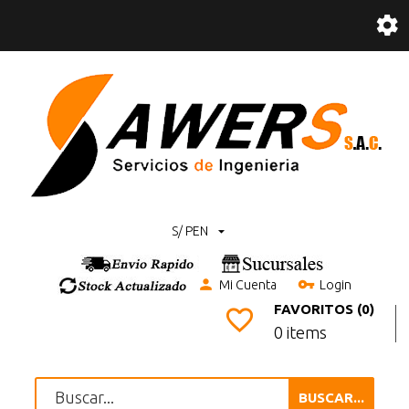
S/ PEN
Mi Cuenta
Login
FAVORITOS (0)
0 items
BUSCAR...