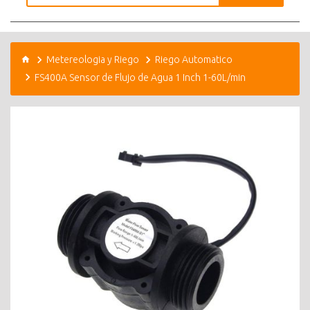
Metereologia y Riego
Riego Automatico
FS400A Sensor de Flujo de Agua 1 Inch 1-60L/min