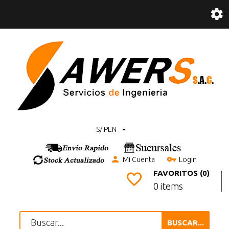
S/ PEN
Mi Cuenta
Login
FAVORITOS (0)
0 items
BUSCAR...