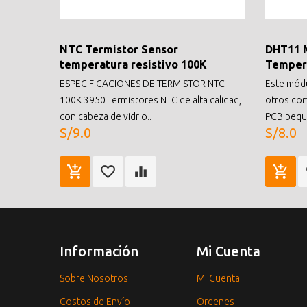
NTC Termistor Sensor
DHT11 
temperatura resistivo 100K
Temper
ESPECIFICACIONES DE TERMISTOR NTC
Este módu
100K 3950 Termistores NTC de alta calidad,
otros co
con cabeza de vidrio..
PCB peque
S/9.0
S/8.0
Información
Mi Cuenta
Sobre Nosotros
Mi Cuenta
Costos de Envío
Ordenes