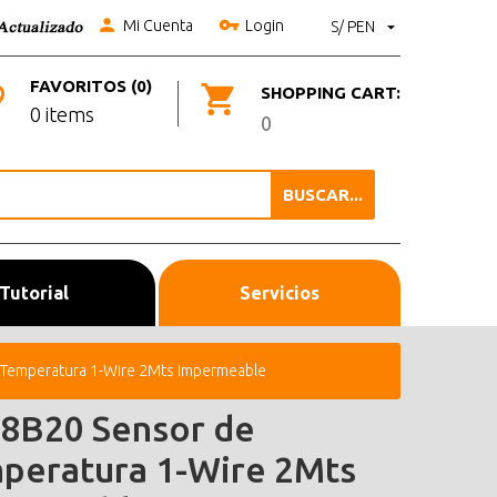
Mi Cuenta
Login
S/ PEN
FAVORITOS (0)
SHOPPING CART:
0 items
0
BUSCAR...
Tutorial
Servicios
Temperatura 1-Wire 2Mts Impermeable
8B20 Sensor de
peratura 1-Wire 2Mts