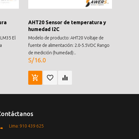
ura
AHT20 Sensor de temperatura y
humedad I2C
 LM35 El
Modelo de producto: AHT20 Voltaje de
a
fuente de alimentación: 2.0-5.5VDC Rango
de medición (humedad):..
S/16.0
Contáctanos
Lima: 910 439 625