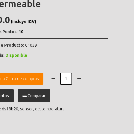
ermeable
0.0
(incluye IGV)
n Puntos:
10
e Producto:
01039
ia:
Disponible
r a Carro de compras
ritos
Comparar
:
ds18b20
,
sensor
,
de
,
temperatura