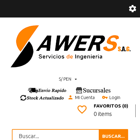
S/ PEN
Mi Cuenta
Login
FAVORITOS (0)
0 items
BUSCAR...