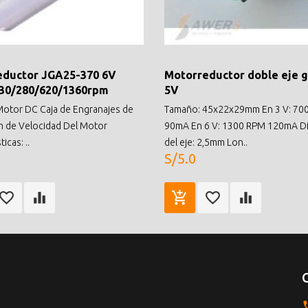
eductor JGA25-370 6V
Motorreductor doble eje 
130/280/620/1360rpm
5V
otor DC Caja de Engranajes de
Tamaño: 45x22x29mm En 3 V: 70
n de Velocidad Del Motor
90mA En 6 V: 1300 RPM 120mA D
icas: ..
del eje: 2,5mm Lon..
S/5.0