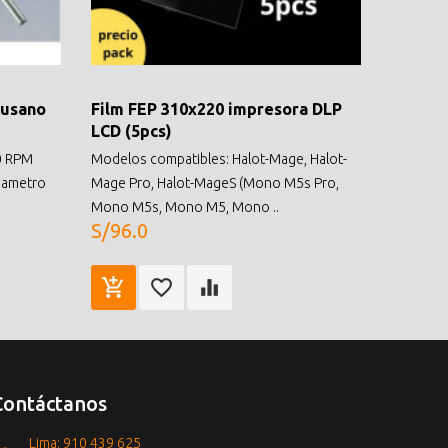
gusano
Film FEP 310x220 impresora DLP
LCD (5pcs)
0 RPM
Modelos compatibles: Halot-Mage, Halot-
iametro
Mage Pro, Halot-MageS (Mono M5s Pro,
Mono M5s, Mono M5, Mono ..
S/96.0
Contáctanos
Lima: 910 439 625