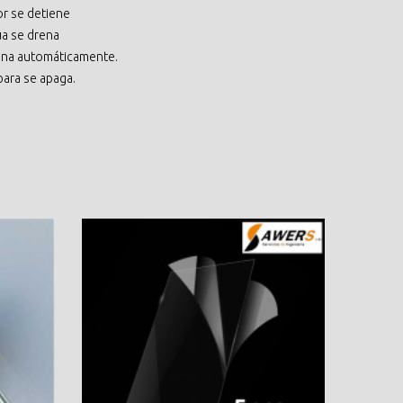
or se detiene
a se drena
iona automáticamente.
para se apaga.