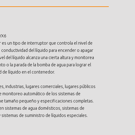
 YX6
r es un tipo de interruptor que controla el nivel de
la conductividad del líquido para encender o apagar
vel del líquido alcanza una cierta altura y monitorea
o o la parada de la bomba de agua para lograr el
d de líquido en el contenedor.
s, industrias, lugares comerciales, lugares públicos
re monitoreo automático de los sistemas de
iene tamaño pequeño y especificaciones completas.
 en sistemas de agua domésticos, sistemas de
 sistemas de suministro de líquidos especiales.