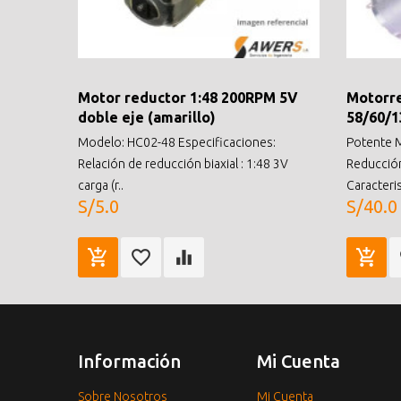
Motor reductor 1:48 200RPM 5V
Motorr
doble eje (amarillo)
58/60/
Modelo: HC02-48 Especificaciones:
Potente M
Relación de reducción biaxial : 1:48 3V
Reducció
carga (r..
Caracterist
S/5.0
S/40.0
Información
Mi Cuenta
Sobre Nosotros
Mi Cuenta