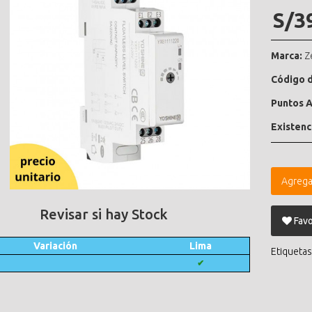
S/3
Marca:
Z
Código d
Puntos A
Existenc
Agrega
Revisar si hay Stock
Favo
Variación
Lima
Etiquetas
✔