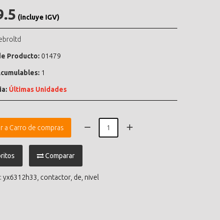
9.5
(incluye IGV)
ebroltd
e Producto:
01479
cumulables:
1
ia:
Últimas Unidades
r a Carro de compras
ritos
Comparar
:
yx6312h33
,
contactor
,
de
,
nivel