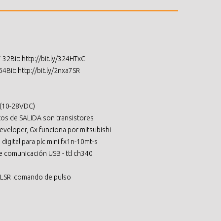
2Bit: http://bit.ly/324HTxC
Bit: http://bit.ly/2nxa7SR
 (10-28VDC)
tos de SALIDA son transistores
veloper, Gx funciona por mitsubishi
digital para plc mini fx1n-10mt-s
e comunicación USB - ttl ch340
 PLSR .comando de pulso