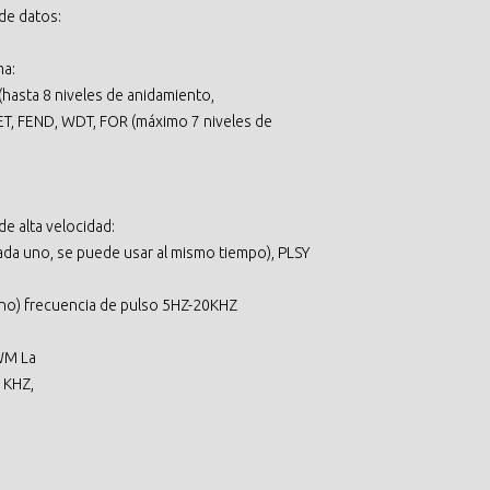
de datos:
ma:
(hasta 8 niveles de anidamiento,
ET, FEND, WDT, FOR (máximo 7 niveles de
e alta velocidad:
ada uno, se puede usar al mismo tiempo), PLSY
uno) frecuencia de pulso 5HZ-20KHZ
WM La
1KHZ,