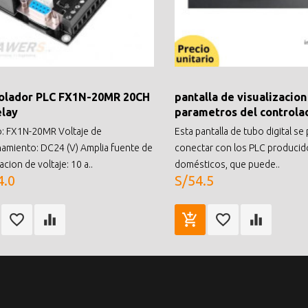
olador PLC FX1N-20MR 20CH
pantalla de visualizacion
elay
parametros del controla
: FX1N-20MR Voltaje de
Esta pantalla de tubo digital s
amiento: DC24 (V) Amplia fuente de
conectar con los PLC producid
acion de voltaje: 10 a..
domésticos, que puede..
4.0
S/54.5