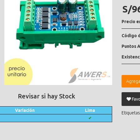
S/9
Precio e
Código d
Puntos A
Existenc
Agrega
Revisar si hay Stock
Favo
Variación
Lima
Etiquetas
✔