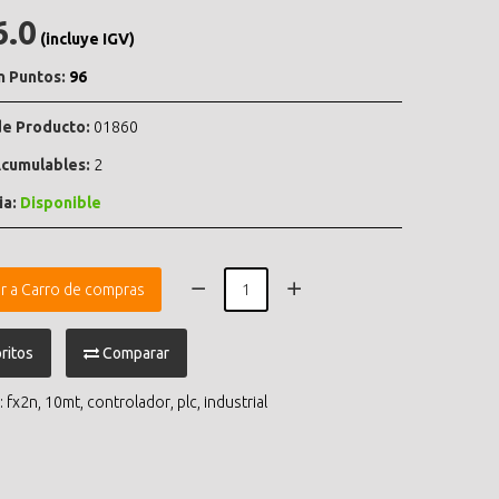
6.0
(incluye IGV)
n Puntos:
96
e Producto:
01860
cumulables:
2
ia:
Disponible
r a Carro de compras
ritos
Comparar
:
fx2n
,
10mt
,
controlador
,
plc
,
industrial