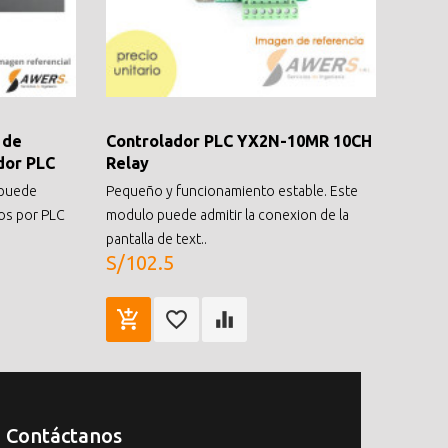
 de
Controlador PLC YX2N-10MR 10CH
RF-F0
dor PLC
Relay
Brazo
Ajust
e puede
Pequeño y funcionamiento estable. Este
..
os por PLC
modulo puede admitir la conexion de la
S/13
pantalla de text..
S/102.5
Contáctanos