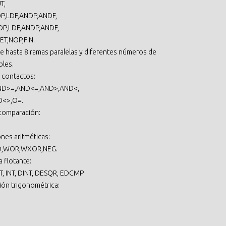
T,
DP,LDF,ANDP,ANDF,
DP,LDF,ANDP,ANDF,
T,NOP,FIN.
te hasta 8 ramas paralelas y diferentes números de
bles.
 contactos:
AND>=,AND<=,AND>,AND<,
O<>,O=.
 comparación:
nes aritméticas:
D,WOR,WXOR,NEG.
 flotante:
T, INT, DINT, DESQR, EDCMP.
ión trigonométrica: