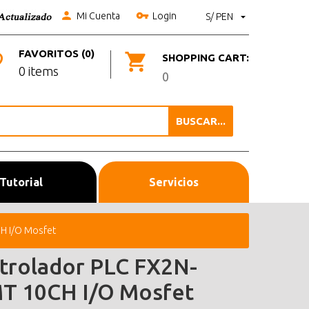
Mi Cuenta
Login
S/ PEN
FAVORITOS (0)
SHOPPING CART:
0 items
0
BUSCAR...
Tutorial
Servicios
H I/O Mosfet
trolador PLC FX2N-
T 10CH I/O Mosfet