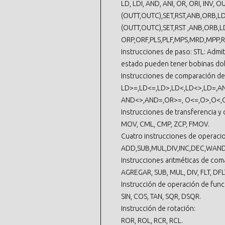
LD, LDI, AND, ANI, OR, ORI, INV, OU
(OUTT,OUTC),SET,RST,ANB,ORB,L
(OUTT,OUTC),SET,RST ,ANB,ORB,L
ORP,ORF,PLS,PLF,MPS,MRD,MPP,RE
Instrucciones de paso: STL: Admi
estado pueden tener bobinas do
Instrucciones de comparación de
LD>=,LD<=,LD>,LD<,LD<>,LD=,
AND<>,AND=,OR>=, O<=,O>,O<,
Instrucciones de transferencia y
MOV, CML, CMP, ZCP, FMOV.
Cuatro instrucciones de operacio
ADD,SUB,MUL,DIV,INC,DEC,WAN
Instrucciones aritméticas de coma
AGREGAR, SUB, MUL, DIV, FLT, DFL
Instrucción de operación de func
SIN, COS, TAN, SQR, DSQR.
Instrucción de rotación:
ROR, ROL, RCR, RCL.