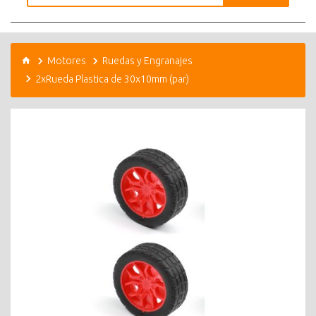
Motores
Ruedas y Engranajes
2xRueda Plastica de 30x10mm (par)