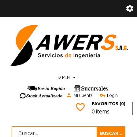
S/ PEN
Mi Cuenta
Login
FAVORITOS (0)
0 items
BUSCAR...