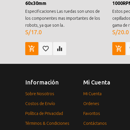
60x30mm
1000RP
Especificaciones Las ruedas son unos de
Estos pe
los componentes mas importantes de los
cepillado
robots, ya que son la..
gama de re
S/17.0
S/20.0
Información
Mi Cuenta
Sobre Nosotros
Mi Cuenta
Costos de Envío
Ordenes
Política de Privacidad
Favoritos
Términos & Condiciones
Contáctanos