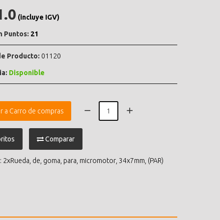
1.0
(incluye IGV)
n Puntos:
21
e Producto:
01120
ia:
Disponible
r a Carro de compras
ritos
Comparar
:
2xRueda
,
de
,
goma
,
para
,
micromotor
,
34x7mm
,
(PAR)