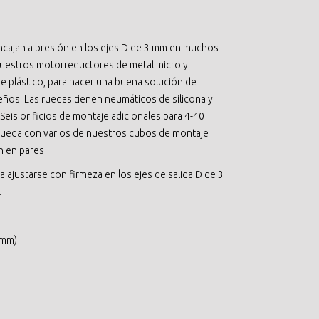
ncajan a presión en los ejes D de 3 mm en muchos
nuestros motorreductores de metal micro y
 plástico, para hacer una buena solución de
ños. Las ruedas tienen neumáticos de silicona y
Seis orificios de montaje adicionales para 4-40
la rueda con varios de nuestros cubos de montaje
n en pares
 ajustarse con firmeza en los ejes de salida D de 3
.
 mm)