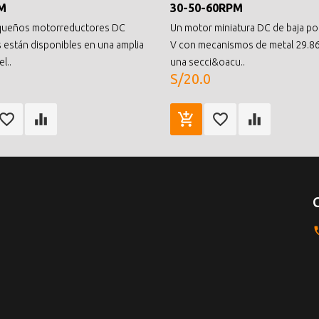
M
30-50-60RPM
queños motorreductores DC
Un motor miniatura DC de baja po
s están disponibles en una amplia
V con mecanismos de metal 29.86:
l..
una secci&oacu..
S/20.0