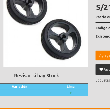
S/2
Precio e
Código d
Existenc
Agrega
Favo
Revisar si hay Stock
Etiquetas
Variación
Lima
✔