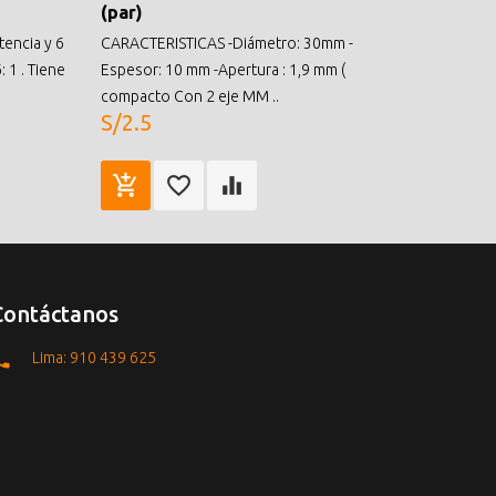
(par)
tencia y 6
CARACTERISTICAS -Diámetro: 30mm -
 1 . Tiene
Espesor: 10 mm -Apertura : 1,9 mm (
compacto Con 2 eje MM ..
S/2.5
Contáctanos
Lima: 910 439 625