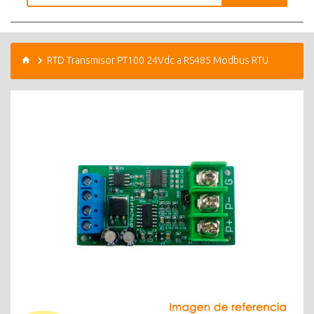
RTD Transmisor PT100 24Vdc a RS485 Modbus RTU