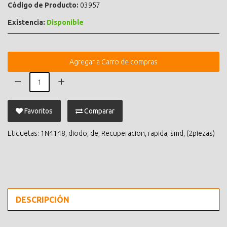
Código de Producto:
03957
Existencia:
Disponible
Agregar a Carro de compras
Favoritos
Comparar
Etiquetas:
1N4148
,
diodo
,
de
,
Recuperacion
,
rapida
,
smd
,
(2piezas)
DESCRIPCIÓN