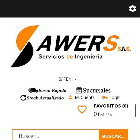
S/ PEN
Mi Cuenta
Login
FAVORITOS (0)
0 items
BUSCAR...