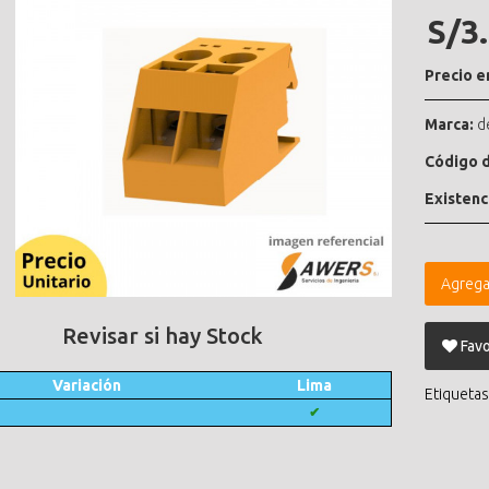
S/3
Precio e
Marca:
d
Código d
Existenc
Agrega
Revisar si hay Stock
Favo
Variación
Lima
Etiquetas
✔