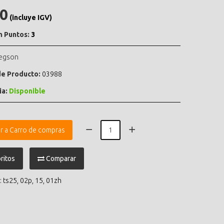
.0
(incluye IGV)
n Puntos:
3
egson
e Producto:
03988
ia:
Disponible
r a Carro de compras
ritos
Comparar
:
ts25
,
02p
,
15
,
01zh