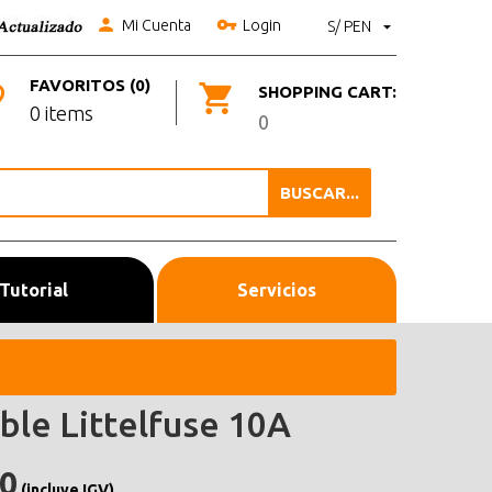
Mi Cuenta
Login
S/ PEN
FAVORITOS (0)
SHOPPING CART:
0 items
0
BUSCAR...
Tutorial
Servicios
ble Littelfuse 10A
.0
(incluye IGV)