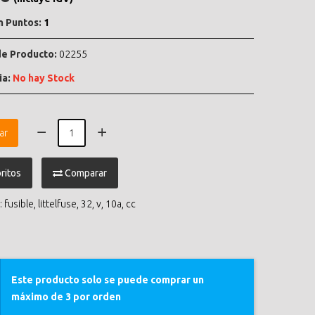
n Puntos:
1
e Producto:
02255
ia:
No hay Stock
ar
ritos
Comparar
:
fusible
,
littelfuse
,
32
,
v
,
10a
,
cc
Este producto solo se puede comprar un
máximo de 3 por orden