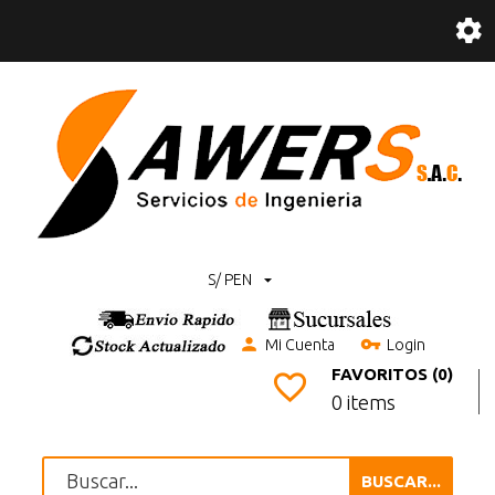
S/ PEN
Mi Cuenta
Login
FAVORITOS (0)
0 items
BUSCAR...