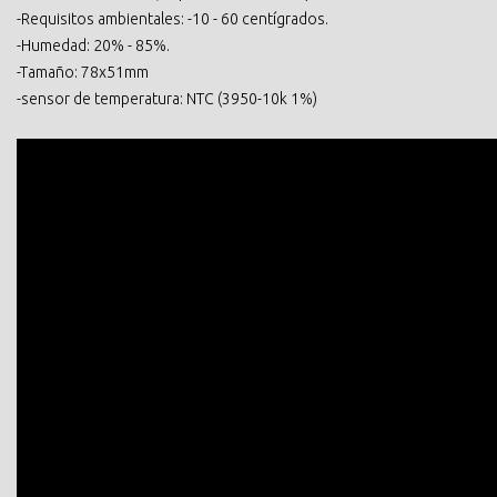
-Requisitos ambientales: -10 - 60 centígrados.
-Humedad: 20% - 85%.
-Tamaño: 78x51mm
-sensor de temperatura: NTC (3950-10k 1%)