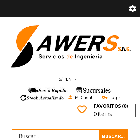
S/ PEN
Mi Cuenta
Login
FAVORITOS (0)
0 items
BUSCAR...