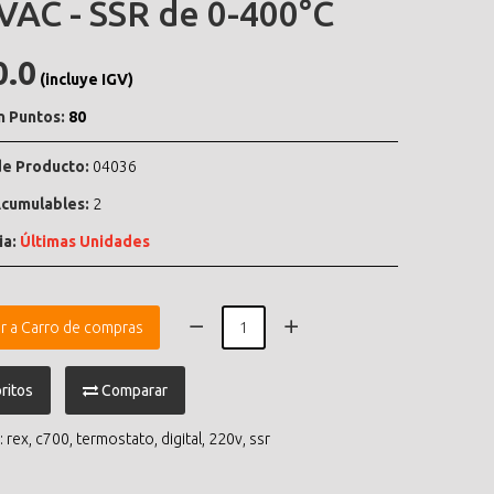
VAC - SSR de 0-400°C
0.0
(incluye IGV)
n Puntos:
80
e Producto:
04036
cumulables:
2
ia:
Últimas Unidades
r a Carro de compras
ritos
Comparar
:
rex
,
c700
,
termostato
,
digital
,
220v
,
ssr