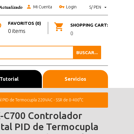
Mi Cuenta
Login
S/ PEN
FAVORITOS (0)
SHOPPING CART:
0 items
0
BUSCAR...
Tutorial
Servicios
l PID de Termocupla 220VAC - SSR de 0-400°C
-C700 Controlador
ital PID de Termocupla