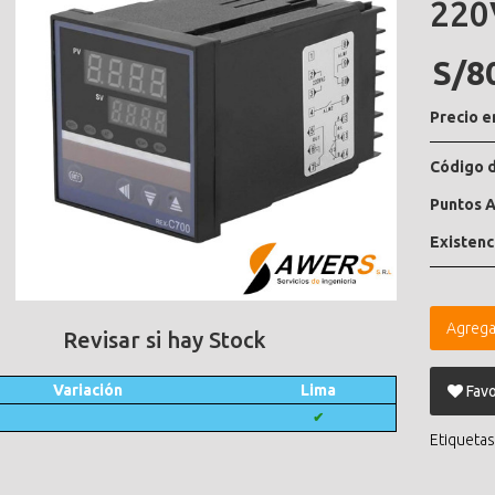
220
S/8
Precio e
Código d
Puntos A
Existenc
Agrega
Revisar si hay Stock
Variación
Lima
Favo
✔
Etiquetas