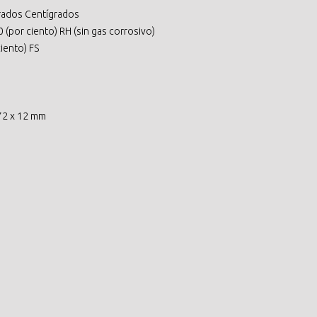
Grados Centígrados
0 (por ciento) RH (sin gas corrosivo)
ciento) FS
 72 x 12 mm