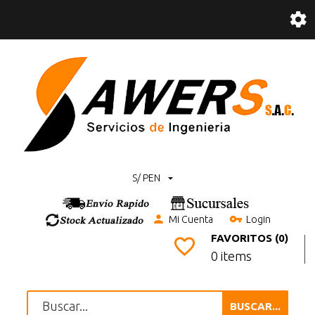
S/ PEN
Mi Cuenta
Login
FAVORITOS (0)
0 items
BUSCAR...