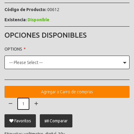
Código de Producto:
00612
Existencia:
Disponible
OPCIONES DISPONIBLES
OPTIONS
--- Please Select ---
Agregar a Carro de compras
Favoritos
Comparar
Etiquetas:
voltimetro
,
digital
,
30v
,