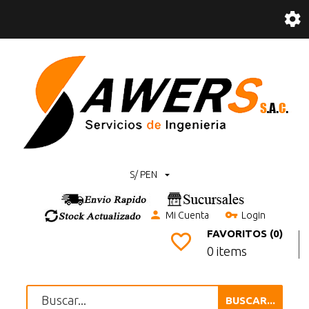
S/ PEN
Mi Cuenta
Login
FAVORITOS (0)
0 items
BUSCAR...