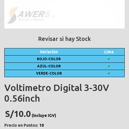
Revisar si hay Stock
Variación
Lima
ROJO-COLOR
✔
AZUL-COLOR
✔
VERDE-COLOR
✔
Voltimetro Digital 3-30V
0.56inch
S/10.0
(incluye IGV)
Precio en Puntos:
10