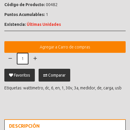
Código de Producto:
00482
Puntos Acumulables:
1
Existencia:
Últimas Unidades
Agregar a Carro de compras
Favoritos
Comparar
Etiquetas:
wattimetro
,
dc
,
6
,
en
,
1
,
30v
,
3a
,
medidor
,
de
,
carga
,
usb
DESCRIPCIÓN