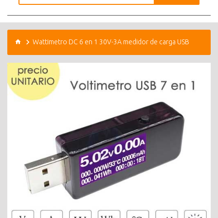
Wattimetro DC 6 en 1 30V-3A medidor de carga USB