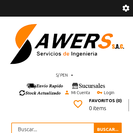
S/ PEN
Mi Cuenta
Login
FAVORITOS (0)
0 items
BUSCAR...