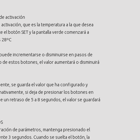
de activación
 activación, que es la temperatura a la que desea
e el botón SET y la pantalla verde comenzará a
s 28ºC
r puede incrementarse o disminuirse en pasos de
o de estos botones, el valor aumentará o disminuirá
ente, se guarda el valor que ha configurado y
ernativamente, si deja de presionar los botones en
e un retraso de 5 a 8 segundos, el valor se guardará
OS
uración de parámetros, mantenga presionado el
te 3 segundos. Cuando se suelta el botón, la