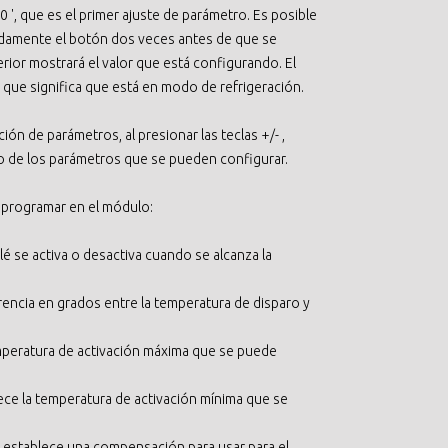
P0 ', que es el primer ajuste de parámetro. Es posible
damente el botón dos veces antes de que se
erior mostrará el valor que está configurando. El
o que significa que está en modo de refrigeración.
ón de parámetros, al presionar las teclas +/- ,
o de los parámetros que se pueden configurar.
programar en el módulo:
elé se activa o desactiva cuando se alcanza la
erencia en grados entre la temperatura de disparo y
emperatura de activación máxima que se puede
ece la temperatura de activación mínima que se
 establece una compensación para usar para el