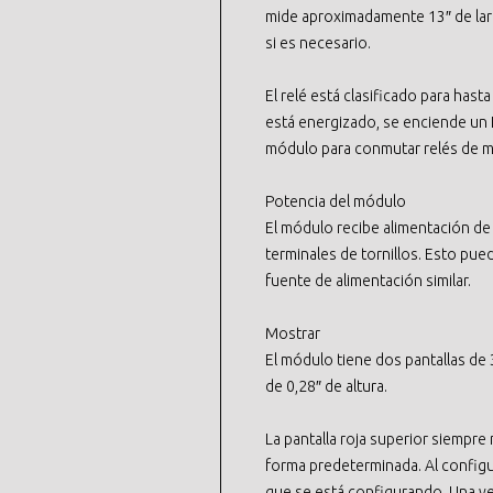
mide aproximadamente 13″ de larg
si es necesario.
El relé está clasificado para hast
está energizado, se enciende un L
módulo para conmutar relés de m
Potencia del módulo
El módulo recibe alimentación de
terminales de tornillos. Esto pu
fuente de alimentación similar.
Mostrar
El módulo tiene dos pantallas de
de 0,28″ de altura.
La pantalla roja superior siempre
forma predeterminada. Al configu
que se está configurando. Una v