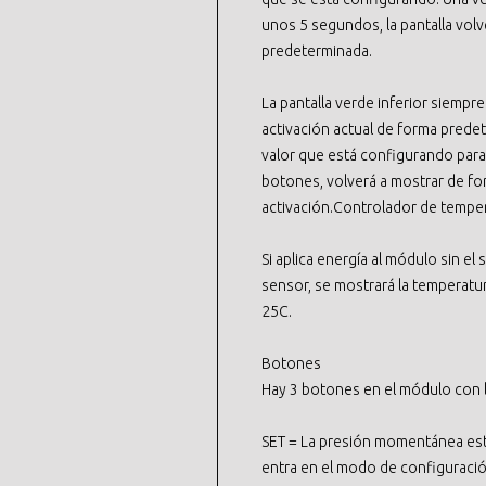
unos 5 segundos, la pantalla volv
predeterminada.
La pantalla verde inferior siempr
activación actual de forma predet
valor que está configurando para
botones, volverá a mostrar de f
activación.Controlador de temper
Si aplica energía al módulo sin el
sensor, se mostrará la temperatu
25C.
Botones
Hay 3 botones en el módulo con 
SET = La presión momentánea esta
entra en el modo de configuraci