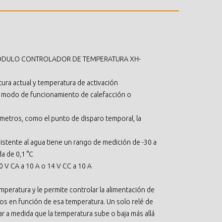
MÓDULO CONTROLADOR DE TEMPERATURA XH-
tura actual y temperatura de activación
 modo de funcionamiento de calefacción o
metros, como el punto de disparo temporal, la
istente al agua tiene un rango de medición de -30 a
a de 0,1 °C
0 V CA a 10 A o 14 V CC a 10 A
peratura y le permite controlar la alimentación de
cos en función de esa temperatura. Un solo relé de
r a medida que la temperatura sube o baja más allá