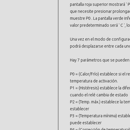
pantalla roja superior mostrará ' 
que necesite presionar prolonga
muestre P0 . La pantalla verde inf
valor predeterminado será ' C ', l
Una vez en el modo de configuraci
podrá desplazarse entre cada un
Hay 7 parámetros que se pueden 
P0 = (Calor/Frío) establece si el r
temperatura de activación.
P1 = (Histéresis) establece la dif
cuando el relé cambia de estado
P2 = (Temp. máx.) establece la t
establecer
P3 = (Temperatura mínima) establ
puede establecer
P4 = (Corrección de temperatura)