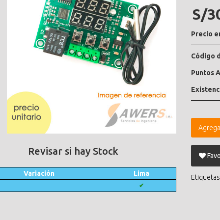
S/3
Precio e
Código d
Puntos A
Existenc
Agrega
Revisar si hay Stock
Favo
Variación
Lima
Etiquetas
✔