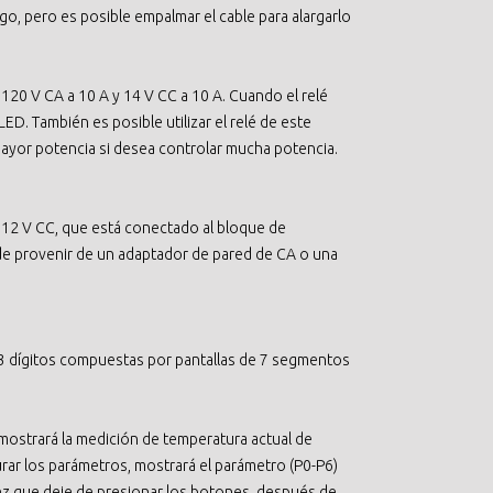
o, pero es posible empalmar el cable para alargarlo
a 120 V CA a 10 A y 14 V CC a 10 A. Cuando el relé
ED. También es posible utilizar el relé de este
ayor potencia si desea controlar mucha potencia.
 12 V CC, que está conectado al bloque de
ede provenir de un adaptador de pared de CA o una
 3 dígitos compuestas por pantallas de 7 segmentos
 mostrará la medición de temperatura actual de
rar los parámetros, mostrará el parámetro (P0-P6)
ez que deje de presionar los botones, después de