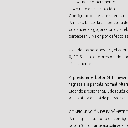
'+' = Ajuste de incremento
'-' = Ajuste de disminución
Configuración de la temperatura 
Para establecer la temperatura de
que suceda algo, presione y suelt
parpadear. El valor por defecto e
Usando los botones +/- , el valo
0,1°C. Si mantiene presionado un
rápidamente.
Al presionar el botón SET nuevam
regresa a la pantalla normal. Alt
lugar de presionar SET, después d
y la pantalla dejará de parpadear.
CONFIGURACIÓN DE PARÁMETR
Para ingresar al modo de config
botón SET durante aproximadamen