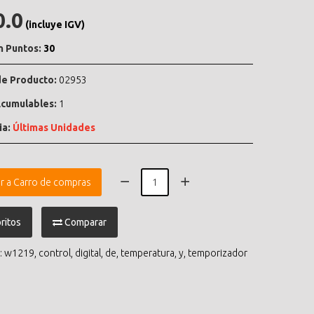
0.0
(incluye IGV)
n Puntos:
30
e Producto:
02953
cumulables:
1
ia:
Últimas Unidades
r a Carro de compras
ritos
Comparar
:
w1219
,
control
,
digital
,
de
,
temperatura
,
y
,
temporizador