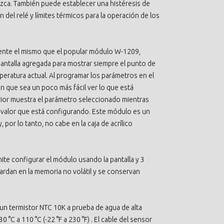
zca. También puede establecer una histéresis de
 del relé y límites térmicos para la operación de los
nte el mismo que el popular módulo W-1209,
antalla agregada para mostrar siempre el punto de
mperatura actual. Al programar los parámetros en el
n que sea un poco más fácil ver lo que está
erior muestra el parámetro seleccionado mientras
el valor que está configurando. Este módulo es un
por lo tanto, no cabe en la caja de acrílico
te configurar el módulo usando la pantalla y 3
ardan en la memoria no volátil y se conservan
un termistor NTC 10K a prueba de agua de alta
 °C a 110 °C (-22 °F a 230 °F) . El cable del sensor