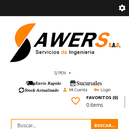
S/ PEN
Mi Cuenta
Login
FAVORITOS (0)
0 items
BUSCAR...