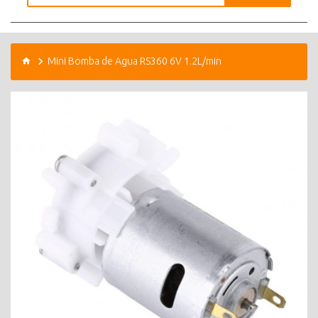
Mini Bomba de Agua RS360 6V 1.2L/min