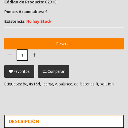
Código de Producto:
02918
Puntos Acumulables:
4
Existencia:
No hay Stock
Reservar
Favoritos
Comparar
Etiquetas:
bc
,
4s15d
,
,
carga
,
y
,
balance
,
de
,
baterias
,
li
,
poli
,
ion
DESCRIPCIÓN