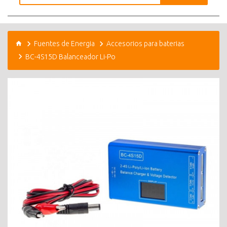
Fuentes de Energia
Accesorios para baterias
BC-4S15D Balanceador Li-Po