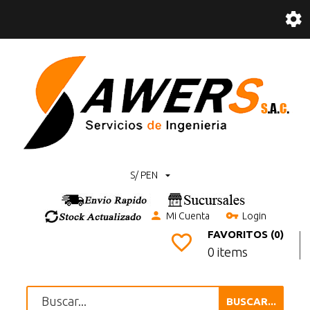
S/ PEN
Mi Cuenta
Login
FAVORITOS (0)
0 items
BUSCAR...