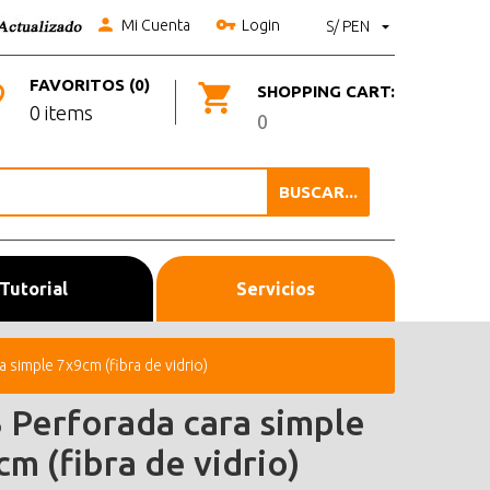
Mi Cuenta
Login
S/ PEN
FAVORITOS (0)
SHOPPING CART:
0 items
0
BUSCAR...
Tutorial
Servicios
 simple 7x9cm (fibra de vidrio)
 Perforada cara simple
m (fibra de vidrio)