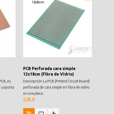
PCB Perforada cara simple
PCB Pe
12x18cm (Fibra de Vidrio)
(fibra 
PCB, es
Descripción La PCB (Printed Circuit Board)
distancia
e soporta
perforada de cara simple en fibra de vidrio
..
S/7.0
es una placa..
S/8.0