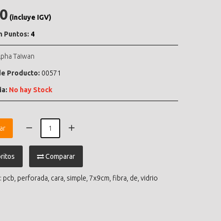
.0
(incluye IGV)
n Puntos:
4
lpha Taiwan
e Producto:
00571
ia:
No hay Stock
ar
ritos
Comparar
:
pcb
,
perforada
,
cara
,
simple
,
7x9cm
,
fibra
,
de
,
vidrio