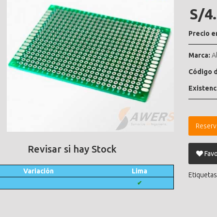
S/4
Precio e
Marca:
A
Código d
Existenc
Reserv
Revisar si hay Stock
Favo
Variación
Lima
Etiquetas
✔