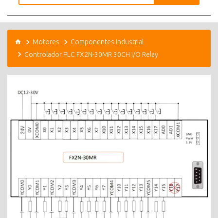
Motores
Componentes Industrial
Controlador PLC FX2N-30MR 30CH I/O Relay