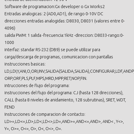
Software de programacion:Gx developer o Gx Works2
Entradas analogicas: 2 (AD0,AD1), de rango 0-10V DC
direcciones entradas analogidas: D8030, D8031 (valores entre 0-
4096)
salida PWM: 1 salida -frecuencia:1kHz -direccion: D8033-rango:0-
1000
interfaz: standar RS-232 (DB9) se puede utilizar para
carga/descarga de programas, comunicacion con pantallas
instrucciones basicas:
LD,LDI,Y,ANI,O,ORI,INV,SALIDA(SALIDA,SALIDA),CONFIGURAR,LDF,ANDP
ORP,ORF,PLS,PLF,MPS,MRD,MPP,RET,NOP,FIN.
intrucciones de flujo del programa:
instrucciones del flujo del programa: CJ (hasta 128 direcciones),
CALL (hasta 8 niveles de anidamiento, 128 subrutinas), SRET, WDT,
FEND
Instrucciones de comparacion de contacto:
LD>=,LD<=,LD>,LD<,LD<>,LD=,AND>=,AND<=,AND>, AND< , Y<>,
Y=, O>=, O<=, O>, O<, O<>, O=.