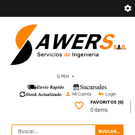
S/ PEN
Mi Cuenta
Login
FAVORITOS (0)
0 items
BUSCAR...