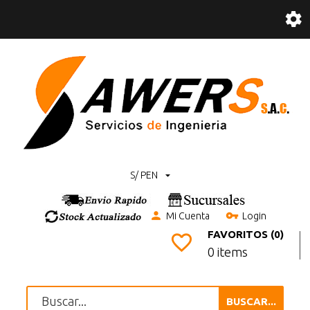
S/ PEN
Mi Cuenta
Login
FAVORITOS (0)
0 items
BUSCAR...