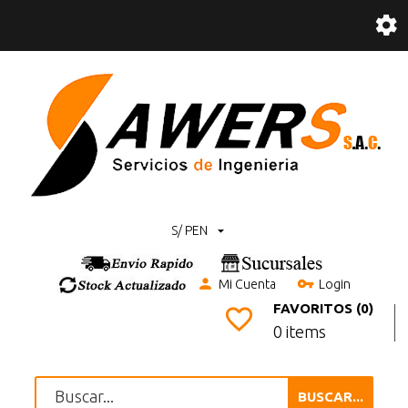
S/ PEN
Mi Cuenta
Login
FAVORITOS (0)
0 items
BUSCAR...