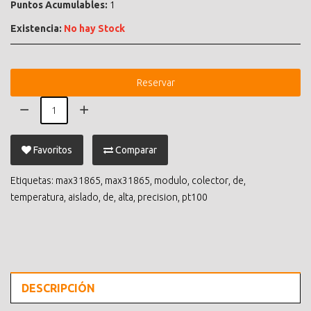
Puntos Acumulables:
1
Existencia:
No hay Stock
Reservar
Favoritos
Comparar
Etiquetas:
max31865
,
max31865
,
modulo
,
colector
,
de
,
temperatura
,
aislado
,
de
,
alta
,
precision
,
pt100
DESCRIPCIÓN