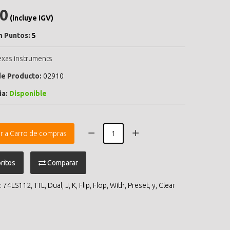
.0
(incluye IGV)
n Puntos:
5
exas instruments
e Producto:
02910
ia:
Disponible
r a Carro de compras
ritos
Comparar
:
74LS112
,
TTL
,
Dual
,
J
,
K
,
Flip
,
Flop
,
With
,
Preset
,
y
,
Clear