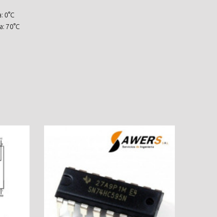
: 0°C
a: 70°C