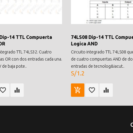
 Dip-14 TTL Compuerta
74LS08 Dip-14 TTL Compu
OR
Logica AND
integrado TTL 74LS32. Cuatro
Circuito integrado TTL 74LS08 qu
s OR con dos entradas cada una.
de cuatro compuertas AND de do
de baja pote..
entradas de tecnolog&iacut..
S/1.2