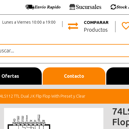
Lunes a Viernes 10:00 a 19:00
COMPARAR
Productos
Ofertas
Contacto
4LS112 TTL Dual J K Flip Flop With Preset y Clear
74L
Flo