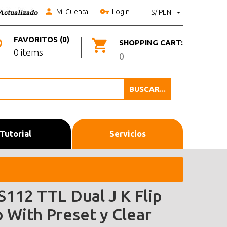
Mi Cuenta
Login
S/ PEN
FAVORITOS (0)
SHOPPING CART:
0 items
0
BUSCAR...
Tutorial
Servicios
S112 TTL Dual J K Flip
p With Preset y Clear