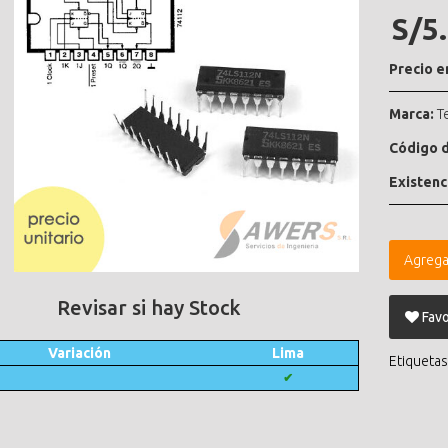
S/5
Precio e
Marca:
T
Código d
Existenc
Agrega
Revisar si hay Stock
Favo
Variación
Lima
Etiquetas
✔