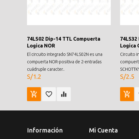
74LS02 Dip-14 TTL Compuerta
74LS32
Logica NOR
Logica 
El circuito integrado SN74LS02N es una
Circuito 
compuerta NOR-positiva de 2-entradas
compuerta
cuádruple caracter..
SCHOTTKY 
S/1.2
S/2.5
Información
Mi Cuenta