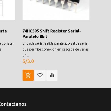
erta
74HC595 Shift Register Serial-
Paralelo 8bit
e consta
Entrada serial, salida paralela, o salida serial
s
que permite conexión en cascada de varias
uni..
S/3.0
Contáctanos