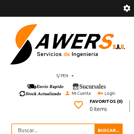
S/ PEN
Mi Cuenta
Login
FAVORITOS (0)
0 items
BUSCAR...