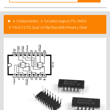
Componentes
Circuitos logicos TTL CMOS
74LS112 TTL Dual J K Flip Flop With Preset y Clear