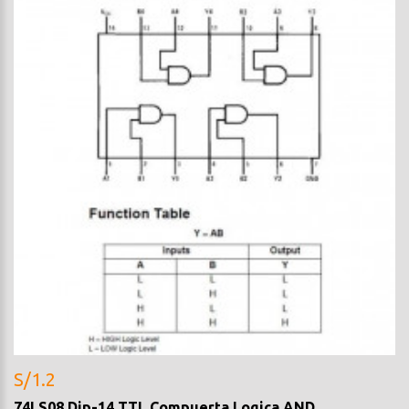
S/1.2
74LS08 Dip-14 TTL Compuerta Logica AND