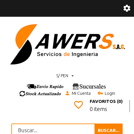
S/ PEN
Mi Cuenta
Login
FAVORITOS (0)
0 items
BUSCAR...